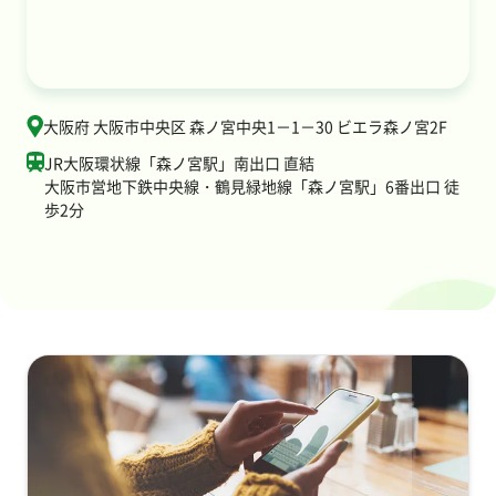
大阪府 大阪市中央区 森ノ宮中央1－1－30 ビエラ森ノ宮2F
JR大阪環状線「森ノ宮駅」南出口 直結
大阪市営地下鉄中央線・鶴見緑地線「森ノ宮駅」6番出口 徒
歩2分