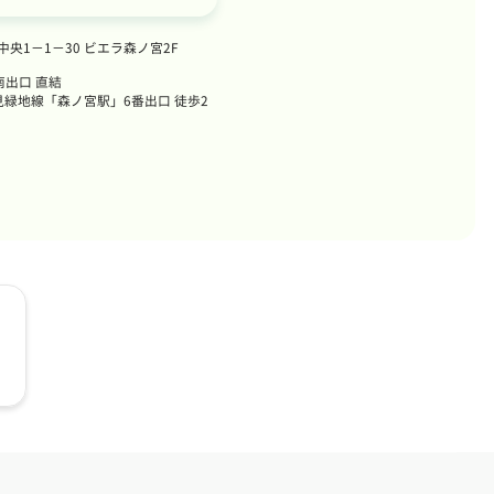
央1－1－30 ビエラ森ノ宮2F
南出口 直結
緑地線「森ノ宮駅」6番出口 徒歩2