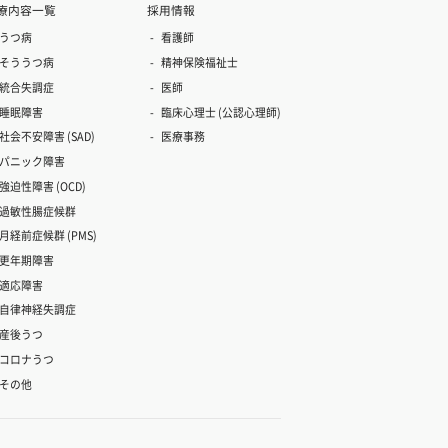
療内容一覧
採用情報
うつ病
看護師
そううつ病
精神保険福祉士
統合失調症
医師
睡眠障害
臨床心理士 (公認心理師)
社会不安障害 (SAD)
医療事務
パニック障害
強迫性障害 (OCD)
過敏性腸症候群
月経前症候群 (PMS)
更年期障害
適応障害
自律神経失調症
産後うつ
コロナうつ
その他