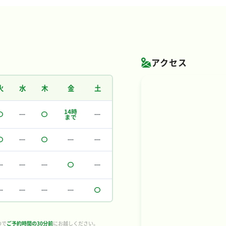
アクセス
火
水
木
金
土
14時
まで
ので
ご予約時間の30分前
にお越しください。