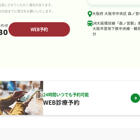
取消とさせていただく場合があります。
0分前までに受付をお願いいたします。
大阪府 大阪市中央区 森ノ宮中
JR大阪環状線「森ノ宮駅」
合わせ
大阪市営地下鉄中央線・鶴見
WEB予約
80
分
24時間いつでも予約可能
WEB診療予約