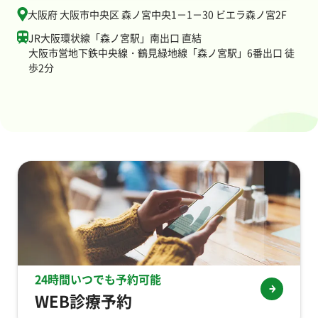
大阪府 大阪市中央区 森ノ宮中央1－1－30 ビエラ森ノ宮2F
JR大阪環状線「森ノ宮駅」南出口 直結
大阪市営地下鉄中央線・鶴見緑地線「森ノ宮駅」6番出口 徒
歩2分
24時間いつでも予約可能
WEB診療予約