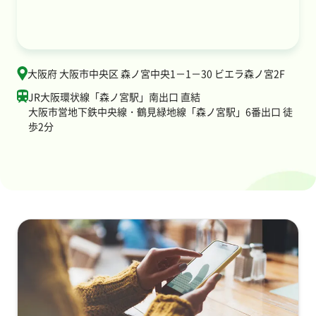
大阪府 大阪市中央区 森ノ宮中央1－1－30 ビエラ森ノ宮2F
JR大阪環状線「森ノ宮駅」南出口 直結
大阪市営地下鉄中央線・鶴見緑地線「森ノ宮駅」6番出口 徒
歩2分